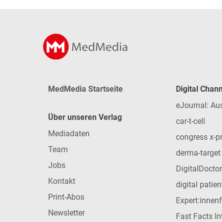
MedMedia Startseite
Digital Chan
eJournal: Au
Über unseren Verlag
car-t-cell
Mediadaten
congress x-p
Team
derma-target
Jobs
DigitalDoctor
Kontakt
digital patie
Print-Abos
Expert:innen
Newsletter
Fast Facts In