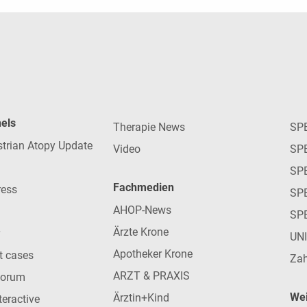
nels
Therapie News
SP
strian Atopy Update
Video
SP
SP
Fachmedien
ress
SPE
AHOP-News
SP
Ärzte Krone
UN
Apotheker Krone
nt cases
Zah
ARZT & PRAXIS
forum
Wei
Ärztin+Kind
teractive