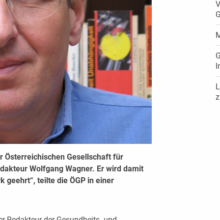
V
G
M
G
I
L
z
r Österreichischen Gesellschaft für
akteur Wolfgang Wagner. Er wird damit
 geehrt“, teilte die ÖGP in einer
der Redakteur der Gesundheits- und