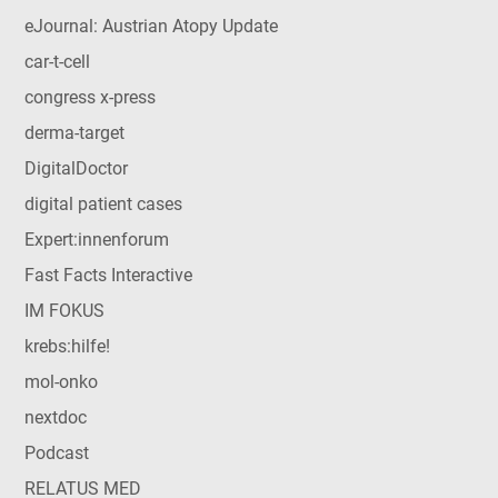
eJournal: Austrian Atopy Update
car-t-cell
congress x-press
derma-target
DigitalDoctor
digital patient cases
Expert:innenforum
Fast Facts Interactive
IM FOKUS
krebs:hilfe!
mol-onko
nextdoc
Podcast
RELATUS MED