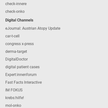
check-innere
check-onko
Digital Channels
eJournal: Austrian Atopy Update
car-t-cell
congress x-press
derma-target
DigitalDoctor
digital patient cases
Expert:innenforum
Fast Facts Interactive
IM FOKUS
krebs:hilfe!
mol-onko