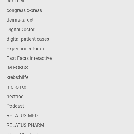
car-t-cell
congress x-press
derma-target
DigitalDoctor
digital patient cases
Expert:innenforum
Fast Facts Interactive
IM FOKUS
krebs:hilfe!
mol-onko
nextdoc
Podcast
RELATUS MED
RELATUS PHARM