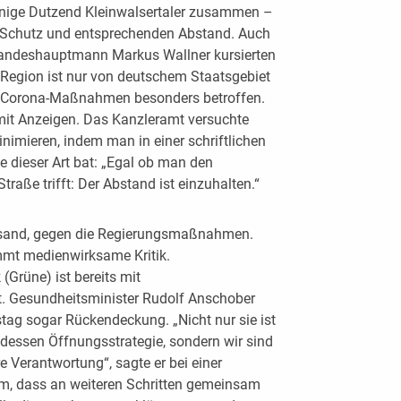
einige Dutzend Kleinwalsertaler zusammen –
-Schutz und entsprechenden Abstand. Auch
Landeshauptmann Markus Wallner kursierten
Region ist nur von deutschem Staatsgebiet
n Corona-Maßnahmen besonders betroffen.
mit Anzeigen. Das Kanzleramt versuchte
nimieren, indem man in einer schriftlichen
e dieser Art bat: „Egal ob man den
raße trifft: Der Abstand ist einzuhalten.“
rsand, gegen die Regierungsmaßnahmen.
mmt medienwirksame Kritik.
(Grüne) ist bereits mit
rt. Gesundheitsminister Rudolf Anschober
tag sogar Rückendeckung. „Nicht nur sie ist
 dessen Öffnungsstrategie, sondern wir sind
e Verantwortung“, sagte er bei einer
em, dass an weiteren Schritten gemeinsam