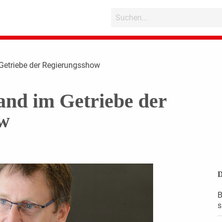
Getriebe der Regierungsshow
nd im Getriebe der
w
D
B
s