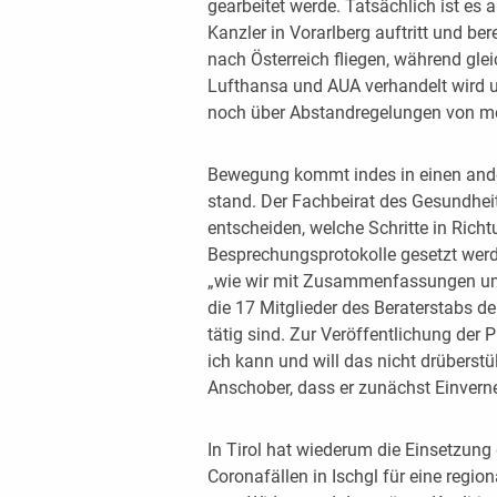
gearbeitet werde. Tatsächlich ist es 
Kanzler in Vorarlberg auftritt und be
nach Österreich fliegen, während gleic
Lufthansa und AUA verhandelt wird 
noch über Abstandregelungen von meh
Bewegung kommt indes in einen anderen
stand. Der Fachbeirat des Gesundhe
entscheiden, welche Schritte in Rich
Besprechungsprotokolle gesetzt werde
„wie wir mit Zusammenfassungen umg
die 17 Mitglieder des Beraterstabs d
tätig sind. Zur Veröffentlichung der 
ich kann und will das nicht drüberstü
Anschober, dass er zunächst Einver
In Tirol hat wiederum die Einsetzu
Coronafällen in Ischgl für eine regio