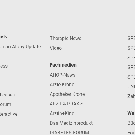
nels
Therapie News
SP
strian Atopy Update
Video
SP
SP
Fachmedien
ress
SPE
AHOP-News
SP
Ärzte Krone
UN
Apotheker Krone
nt cases
Zah
ARZT & PRAXIS
forum
Wei
Ärztin+Kind
teractive
Das Medizinprodukt
Büc
DIABETES FORUM
Fac