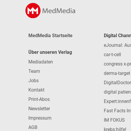
MedMedia Startseite
Digital Chan
eJournal: Au
Über unseren Verlag
car-t-cell
Mediadaten
congress x-p
Team
derma-target
Jobs
DigitalDoctor
Kontakt
digital patie
Print-Abos
Expert:innen
Newsletter
Fast Facts In
Impressum
IM FOKUS
AGB
krebs:hilfe!