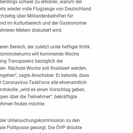
allerdings schwer zu erklären, warum der
reits wieder volle Flugzeuge von Deutschland
hzeitig über Milliardenbeihilfen für
und im Kulturbereich und der Gastronomie
reren Metern diskutiert wird.
 Bereich, der zuletzt unter heftiger Kritik
itsministeriums will kommende Woche
tung Transparenz bezüglich der
n. Nächste Woche soll finalisiert werden,
ehen“, sagte Anschober. Er betonte, dass
er Coronavirus-Taskforce alle ehrenamtlich
Protokolle „wird es einen Vorschlag geben,
lpen über die Teilnehmer“, bekräftigte
nehmen finden möchte.
ng der Untersuchungskommission zu den
nale Politposse gesorgt. Die ÖVP drückte