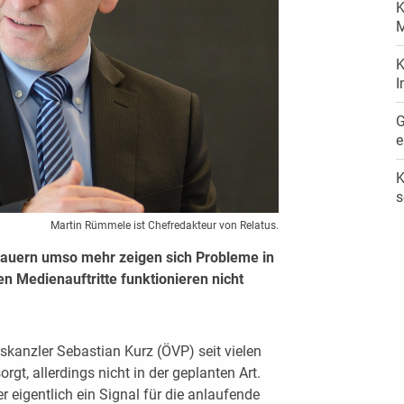
K
M
K
I
G
e
K
s
Martin Rümmele ist Chefredakteur von Relatus.
auern umso mehr zeigen sich Probleme in
en Medienauftritte funktionieren nicht
skanzler Sebastian Kurz (ÖVP) seit vielen
gt, allerdings nicht in der geplanten Art.
eigentlich ein Signal für die anlaufende