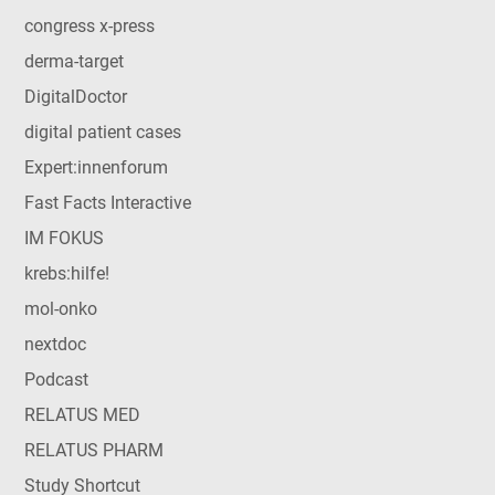
congress x-press
derma-target
DigitalDoctor
digital patient cases
Expert:innenforum
Fast Facts Interactive
IM FOKUS
krebs:hilfe!
mol-onko
nextdoc
Podcast
RELATUS MED
RELATUS PHARM
Study Shortcut