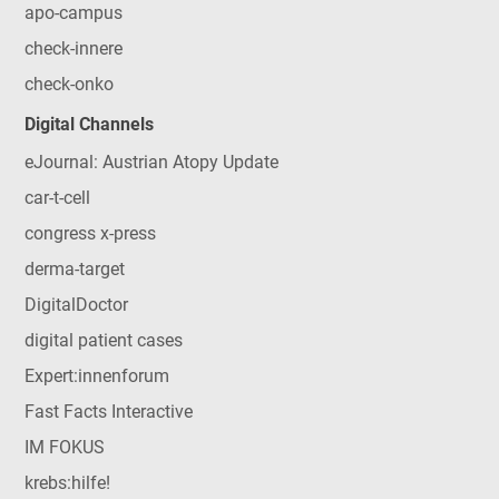
apo-campus
check-innere
check-onko
Digital Channels
eJournal: Austrian Atopy Update
car-t-cell
congress x-press
derma-target
DigitalDoctor
digital patient cases
Expert:innenforum
Fast Facts Interactive
IM FOKUS
krebs:hilfe!