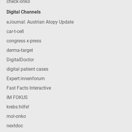
check-onko
Digital Channels
eJournal: Austrian Atopy Update
car-t-cell
congress x-press
derma-target
DigitalDoctor
digital patient cases
Expert:innenforum
Fast Facts Interactive
IM FOKUS
krebs:hilfe!
mol-onko
nextdoc