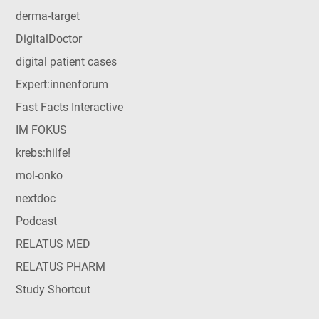
derma-target
DigitalDoctor
digital patient cases
Expert:innenforum
Fast Facts Interactive
IM FOKUS
krebs:hilfe!
mol-onko
nextdoc
Podcast
RELATUS MED
RELATUS PHARM
Study Shortcut