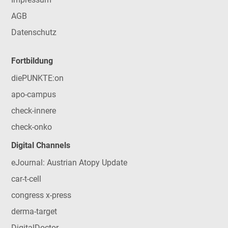
AGB
Datenschutz
Fortbildung
diePUNKTE:on
apo-campus
check-innere
check-onko
Digital Channels
eJournal: Austrian Atopy Update
car-t-cell
congress x-press
derma-target
DigitalDoctor