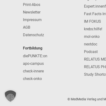
Print-Abos
Expert:innen
Newsletter
Fast Facts In
Impressum
IM FOKUS
AGB
krebs:hilfe!
Datenschutz
mol-onko
nextdoc
Fortbildung
Podcast
diePUNKTE:on
RELATUS M
apo-campus
RELATUS P
check-innere
Study Shortc
check-onko
© MedMedia Verlag und Med