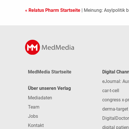
« Relatus Pharm Startseite
| Meinung: Asylpolitik
MedMedia Startseite
Digital Chan
eJournal: Au
Über unseren Verlag
car-t-cell
Mediadaten
congress x-p
Team
derma-target
Jobs
DigitalDoctor
Kontakt
digital patie