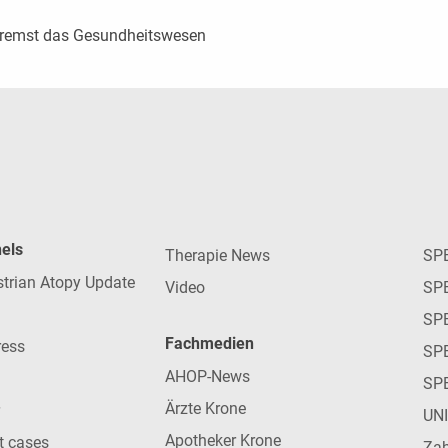
 bremst das Gesundheitswesen
nels
Therapie News
SP
strian Atopy Update
Video
SP
SP
Fachmedien
ress
SPE
AHOP-News
SP
Ärzte Krone
UN
Apotheker Krone
nt cases
Zah