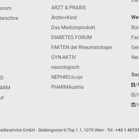
ARZT & PRAXIS
forum
Wei
Ärztin+Kind
teractive
Das Medizinprodukt
Büc
DIABETES FORUM
Fac
FAKTEN der Rheumatologie
Ges
GYN-AKTIV
Neu
neurologisch
Soc
NEPHRO
ED
Script
/
PHARMAustria
HARM
/
ut
/
iaservice GmbH - Seidengasse 9/Top 1.1, 1070 Wien - Tel.:
+43 1 4073