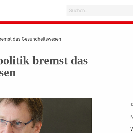
 bremst das Gesundheitswesen
olitik bremst das
sen
D
M
W