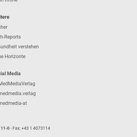
tere
her
h-Reports
undheit verstehen
e Horizonte
ial Media
MedMediaVerlag
medmedia.verlag
medmedia-at
111-0
- Fax: +43 1 4073114