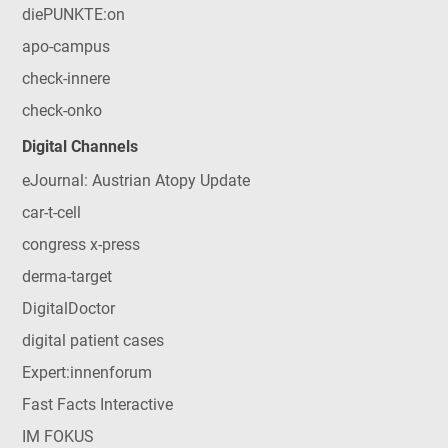
diePUNKTE:on
apo-campus
check-innere
check-onko
Digital Channels
eJournal: Austrian Atopy Update
car-t-cell
congress x-press
derma-target
DigitalDoctor
digital patient cases
Expert:innenforum
Fast Facts Interactive
IM FOKUS