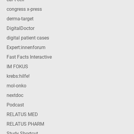
congress x-press
derma-target
DigitalDoctor
digital patient cases
Expert:innenforum
Fast Facts Interactive
IM FOKUS
krebs:hilfe!
mol-onko
nextdoc
Podcast
RELATUS MED
RELATUS PHARM
Study Shortcut