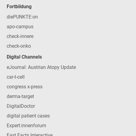
Fortbildung
diePUNKTE:on
apo-campus
check-innere
check-onko
Digital Channels
eJournal: Austrian Atopy Update
car-t-cell
congress x-press
derma-target
DigitalDoctor
digital patient cases
Expert:innenforum
Fast Facts Interactive