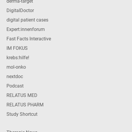
derma-target
DigitalDoctor
digital patient cases
Expert:innenforum
Fast Facts Interactive
IM FOKUS
krebs:hilfe!
mol-onko
nextdoc
Podcast
RELATUS MED
RELATUS PHARM
Study Shortcut