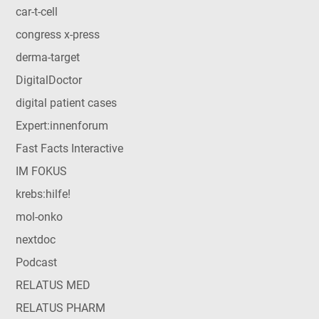
car-t-cell
congress x-press
derma-target
DigitalDoctor
digital patient cases
Expert:innenforum
Fast Facts Interactive
IM FOKUS
krebs:hilfe!
mol-onko
nextdoc
Podcast
RELATUS MED
RELATUS PHARM