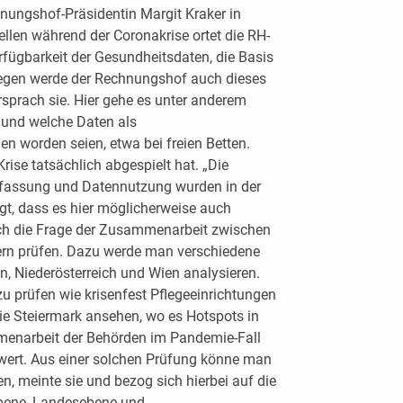
ungshof-Präsidentin Margit Kraker in
llen während der Coronakrise ortet die RH-
rfügbarkeit der Gesundheitsdaten, die Basis
egen werde der Rechnungshof auch dieses
sprach sie. Hier gehe es unter anderem
 und welche Daten als
 worden seien, etwa bei freien Betten.
rise tatsächlich abgespielt hat. „Die
fassung und Datennutzung wurden in der
igt, dass es hier möglicherweise auch
ch die Frage der Zusammenarbeit zwischen
rn prüfen. Dazu werde man verschiedene
n, Niederösterreich und Wien analysieren.
 prüfen wie krisenfest Pflegeeinrichtungen
 die Steiermark ansehen, wo es Hotspots in
menarbeit der Behörden im Pandemie-Fall
g wert. Aus einer solchen Prüfung könne man
en, meinte sie und bezog sich hierbei auf die
ene, Landesebene und