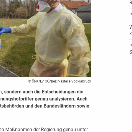
R
P
W
k
P
S
© ÖRK/LV OÖ/Bezirksstelle Vöcklabruck
 sondern auch die Entscheidungen die
hnungshofprüfer genau analysieren. Auch
tsbehörden und den Bundesländern sowie
ona-Maßnahmen der Regierung genau unter