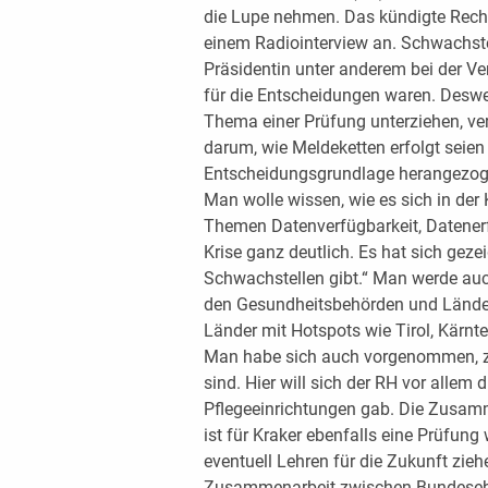
die Lupe nehmen. Das kündigte Rechn
einem Radiointerview an. Schwachste
Präsidentin unter anderem bei der Ve
für die Entscheidungen waren. Desw
Thema einer Prüfung unterziehen, ver
darum, wie Meldeketten erfolgt seien
Entscheidungsgrundlage herangezogen
Man wolle wissen, wie es sich in der K
Themen Datenverfügbarkeit, Datener
Krise ganz deutlich. Es hat sich geze
Schwachstellen gibt.“ Man werde au
den Gesundheitsbehörden und Lände
Länder mit Hotspots wie Tirol, Kärnte
Man habe sich auch vorgenommen, zu
sind. Hier will sich der RH vor allem
Pflegeeinrichtungen gab. Die Zusam
ist für Kraker ebenfalls eine Prüfun
eventuell Lehren für die Zukunft zieh
Zusammenarbeit zwischen Bundeseb