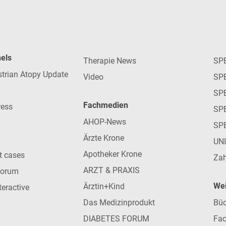
nels
Therapie News
SP
strian Atopy Update
Video
SP
SP
Fachmedien
ress
SPE
AHOP-News
SP
Ärzte Krone
UN
Apotheker Krone
nt cases
Zah
ARZT & PRAXIS
forum
Wei
Ärztin+Kind
teractive
Das Medizinprodukt
Büc
DIABETES FORUM
Fac