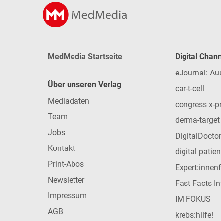
MedMedia Startseite
Digital Chan
eJournal: Au
Über unseren Verlag
car-t-cell
Mediadaten
congress x-p
Team
derma-target
Jobs
DigitalDoctor
Kontakt
digital patie
Print-Abos
Expert:innen
Newsletter
Fast Facts In
Impressum
IM FOKUS
AGB
krebs:hilfe!