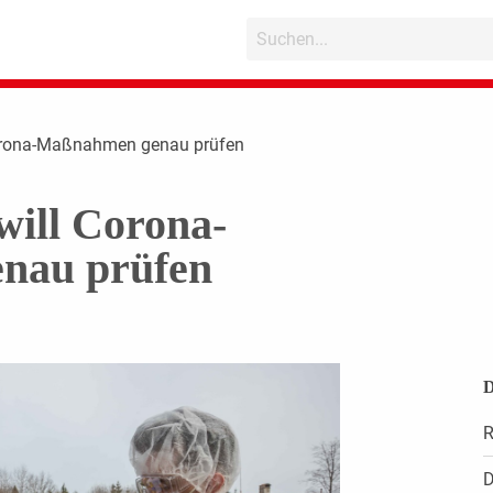
orona-Maßnahmen genau prüfen
will Corona-
nau prüfen
D
R
D