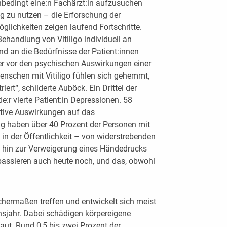
unbedingt eine:n Fachärzt:in aufzusuchen
g zu nutzen – die Erforschung der
ichkeiten zeigen laufend Fortschritte.
handlung von Vitiligo individuell an
d an die Bedürfnisse der Patient:innen
der vor den psychischen Auswirkungen einer
nschen mit Vitiligo fühlen sich gehemmt,
iert“, schilderte Auböck. Ein Drittel der
:r vierte Patient:in Depressionen. 58
ative Auswirkungen auf das
ng haben über 40 Prozent der Personen mit
n in der Öffentlichkeit – von widerstrebenden
 hin zur Verweigerung eines Händedrucks
passieren auch heute noch, und das, obwohl
chermaßen treffen und entwickelt sich meist
sjahr. Dabei schädigen körpereigene
ut. Rund 0,5 bis zwei Prozent der