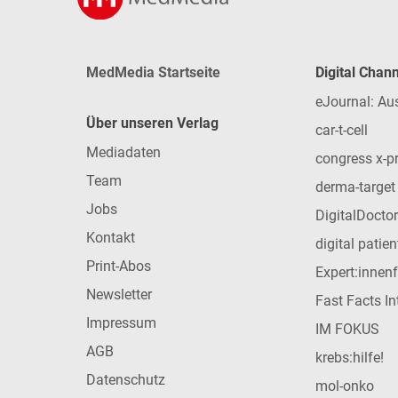
MedMedia Startseite
Digital Chan
eJournal: Au
Über unseren Verlag
car-t-cell
Mediadaten
congress x-p
Team
derma-target
Jobs
DigitalDoctor
Kontakt
digital patie
Print-Abos
Expert:innen
Newsletter
Fast Facts In
Impressum
IM FOKUS
AGB
krebs:hilfe!
Datenschutz
mol-onko