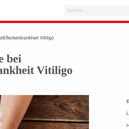
ißfleckenkrankheit Vitiligo
e bei
nkheit Vitiligo
D
L
H