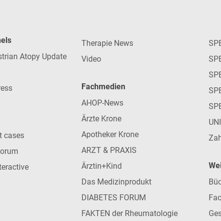
nels
Therapie News
SP
strian Atopy Update
Video
SP
SP
Fachmedien
ress
SPE
AHOP-News
SP
Ärzte Krone
UN
Apotheker Krone
nt cases
Zah
ARZT & PRAXIS
forum
Wei
Ärztin+Kind
teractive
Das Medizinprodukt
Büc
DIABETES FORUM
Fac
FAKTEN der Rheumatologie
Ges