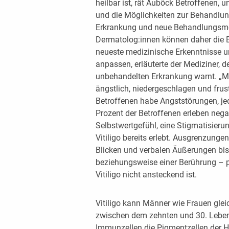
heilbar ist, rät Auböck Betroffenen, 
und die Möglichkeiten zur Behandlun
Erkrankung und neue Behandlungsmögl
Dermatolog:innen können daher die Be
neueste medizinische Erkenntnisse un
anpassen, erläuterte der Mediziner, 
unbehandelten Erkrankung warnt. „Me
ängstlich, niedergeschlagen und frustr
Betroffenen habe Angststörungen, jede
Prozent der Betroffenen erleben neg
Selbstwertgefühl, eine Stigmatisieru
Vitiligo bereits erlebt. Ausgrenzunge
Blicken und verbalen Äußerungen bis
beziehungsweise einer Berührung – 
Vitiligo nicht ansteckend ist.
Vitiligo kann Männer wie Frauen glei
zwischen dem zehnten und 30. Leben
Immunzellen die Pigmentzellen der Ha