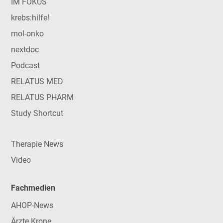
IM FOKUS
krebs:hilfe!
mol-onko
nextdoc
Podcast
RELATUS MED
RELATUS PHARM
Study Shortcut
Therapie News
Video
Fachmedien
AHOP-News
Ärzte Krone