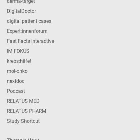
derma-target
DigitalDoctor
digital patient cases
Expert:innenforum
Fast Facts Interactive
IM FOKUS
krebs:hilfe!
mol-onko
nextdoc
Podcast
RELATUS MED
RELATUS PHARM
Study Shortcut