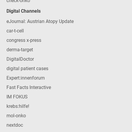
check-onko
Digital Channels
eJournal: Austrian Atopy Update
car-t-cell
congress x-press
derma-target
DigitalDoctor
digital patient cases
Expert:innenforum
Fast Facts Interactive
IM FOKUS
krebs:hilfe!
mol-onko
nextdoc