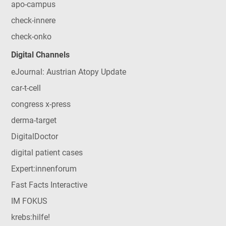
apo-campus
check-innere
check-onko
Digital Channels
eJournal: Austrian Atopy Update
car-t-cell
congress x-press
derma-target
DigitalDoctor
digital patient cases
Expert:innenforum
Fast Facts Interactive
IM FOKUS
krebs:hilfe!