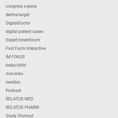
congress x-press
derma-target
DigitalDoctor
digital patient cases
Expert:innenforum
Fast Facts Interactive
IM FOKUS
krebs:hilfe!
mol-onko
nextdoc
Podcast
RELATUS MED
RELATUS PHARM
Study Shortcut