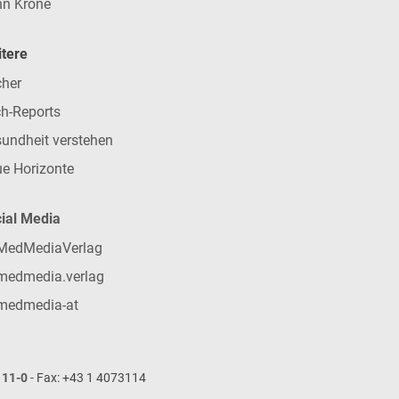
n Krone
tere
her
h-Reports
undheit verstehen
e Horizonte
ial Media
MedMediaVerlag
medmedia.verlag
medmedia-at
111-0
- Fax: +43 1 4073114