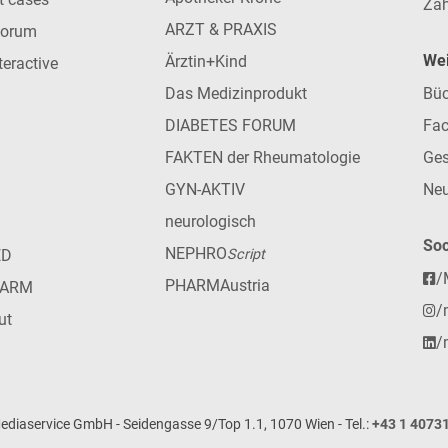
Zah
ARZT & PRAXIS
forum
Wei
Ärztin+Kind
teractive
Das Medizinprodukt
Büc
DIABETES FORUM
Fac
FAKTEN der Rheumatologie
Ges
GYN-AKTIV
Neu
neurologisch
Soc
NEPHRO
ED
Script
/
PHARMAustria
HARM
/
ut
/
iaservice GmbH - Seidengasse 9/Top 1.1, 1070 Wien - Tel.:
+43 1 4073