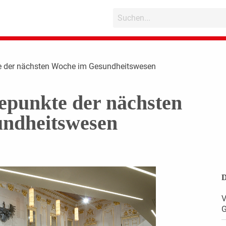
e der nächsten Woche im Gesundheitswesen
epunkte der nächsten
ndheitswesen
D
V
G