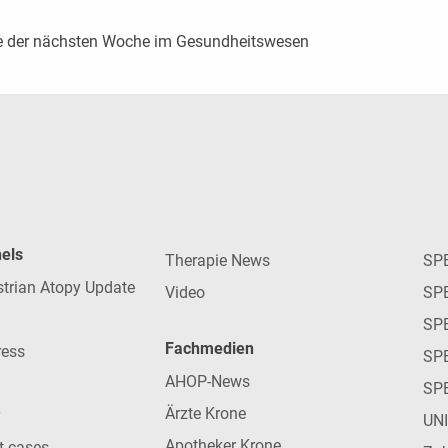
e der nächsten Woche im Gesundheitswesen
nels
Therapie News
SP
strian Atopy Update
Video
SP
SP
Fachmedien
ress
SPE
AHOP-News
SP
Ärzte Krone
UN
Apotheker Krone
nt cases