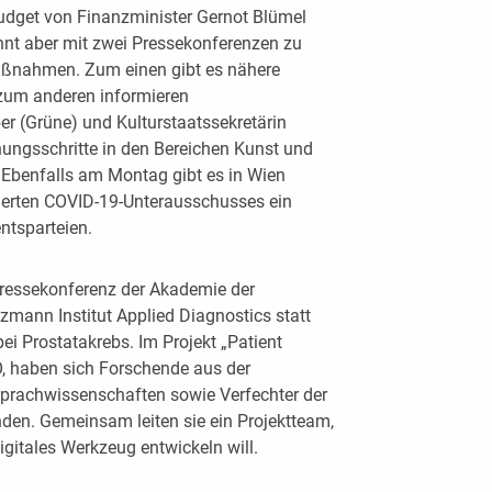
Budget von Finanzminister Gernot Blümel
nnt aber mit zwei Pressekonferenzen zu
aßnahmen. Zum einen gibt es nähere
zum anderen informieren
r (Grüne) und Kulturstaatssekretärin
ungsschritte in den Bereichen Kunst und
. Ebenfalls am Montag gibt es in Wien
derten COVID-19-Unterausschusses ein
ntsparteien.
Pressekonferenz der Akademie der
mann Institut Applied Diagnostics statt
i Prostatakrebs. Im Projekt „Patient
O, haben sich Forschende aus der
prachwissenschaften sowie Verfechter der
en. Gemeinsam leiten sie ein Projektteam,
gitales Werkzeug entwickeln will.