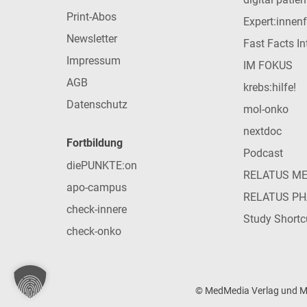
Print-Abos
Expert:innen
Newsletter
Fast Facts In
Impressum
IM FOKUS
AGB
krebs:hilfe!
Datenschutz
mol-onko
nextdoc
Fortbildung
Podcast
diePUNKTE:on
RELATUS M
apo-campus
RELATUS P
check-innere
Study Shortc
check-onko
© MedMedia Verlag und Med