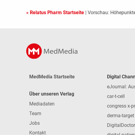
« Relatus Pharm Startseite
| Vorschau: Höhepunkt
MedMedia Startseite
Digital Chan
eJournal: Au
Über unseren Verlag
car-t-cell
Mediadaten
congress x-p
Team
derma-target
Jobs
DigitalDoctor
Kontakt
digital patie