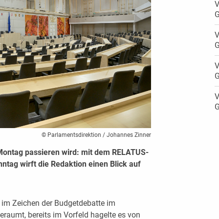
V
G
V
G
V
G
V
G
© Parlamentsdirektion / Johannes Zinner
Montag passieren wird: mit dem RELATUS-
ag wirft die Redaktion einen Blick auf
 im Zeichen der Budgetdebatte im
eraumt, bereits im Vorfeld hagelte es von