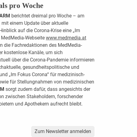
als pro Woche
HARM
berichtet dreimal pro Woche – am
mit einem Update über aktuelle
inblick auf die Corona-Krise eine „Im
die MedMedia-Webseite
www.medmedia.at
en die Fachredaktionen des MedMedia-
er kostenlose Kanäle, um sich
ktuell über die Corona-Pandemie informieren
haktuelle, gesundheitspolitische und
und „Im Fokus Corona“ für medizinisch-
sowie für Stellungnahmen von medizinischen
RM
sorgt zudem dafür, dass angesichts der
on zwischen Stakeholdern, forschender
bietern und Apothekern aufrecht bleibt.
Zum Newsletter anmelden