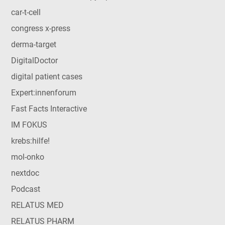
car-t-cell
congress x-press
derma-target
DigitalDoctor
digital patient cases
Expert:innenforum
Fast Facts Interactive
IM FOKUS
krebs:hilfe!
mol-onko
nextdoc
Podcast
RELATUS MED
RELATUS PHARM