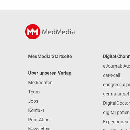
MedMedia Startseite
Digital Chan
eJournal: Au
Über unseren Verlag
car-t-cell
Mediadaten
congress x-p
Team
derma-target
Jobs
DigitalDoctor
Kontakt
digital patie
Print-Abos
Expert:innen
Newsletter