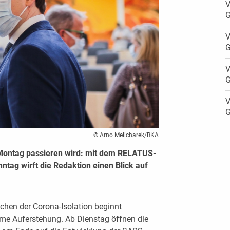
V
G
V
G
V
G
V
G
© Arno Melicharek/BKA
Montag passieren wird: mit dem RELATUS-
ag wirft die Redaktion einen Blick auf
hen der Corona-Isolation beginnt
e Auferstehung. Ab Dienstag öffnen die