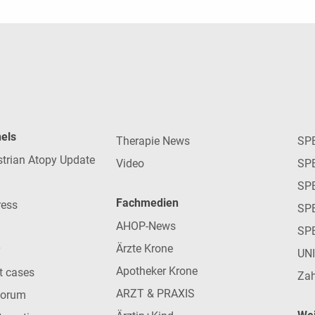
nels
Therapie News
SP
strian Atopy Update
Video
SP
SP
Fachmedien
ress
SPE
AHOP-News
SP
Ärzte Krone
UN
Apotheker Krone
nt cases
Zah
ARZT & PRAXIS
forum