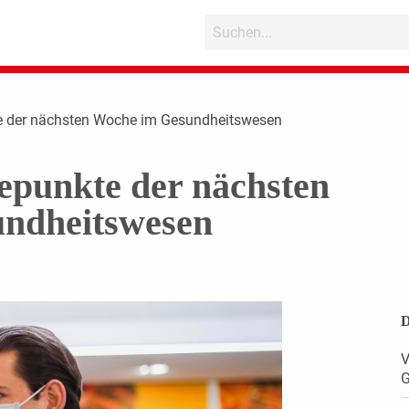
e der nächsten Woche im Gesundheitswesen
epunkte der nächsten
ndheitswesen
D
V
G