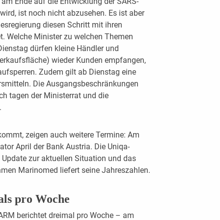
 am Ende auf die Entwicklung der SARS-
ird, ist noch nicht abzusehen. Es ist aber
esregierung diesen Schritt mit ihren
et. Welche Minister zu welchen Themen
 Dienstag dürfen kleine Händler und
erkaufsfläche) wieder Kunden empfangen,
ufsperren. Zudem gilt ab Dienstag eine
hrsmitteln. Die Ausgangsbeschränkungen
ch tagen der Ministerrat und die
.
 kommt, zeigen auch weitere Termine: Am
or April der Bank Austria. Die Uniqa-
 Update zur aktuellen Situation und das
hmen Marinomed liefert seine Jahreszahlen.
als pro Woche
RM berichtet dreimal pro Woche – am