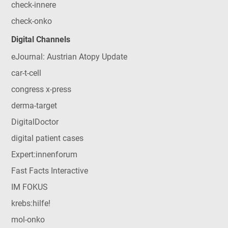
check-innere
check-onko
Digital Channels
eJournal: Austrian Atopy Update
car-t-cell
congress x-press
derma-target
DigitalDoctor
digital patient cases
Expert:innenforum
Fast Facts Interactive
IM FOKUS
krebs:hilfe!
mol-onko