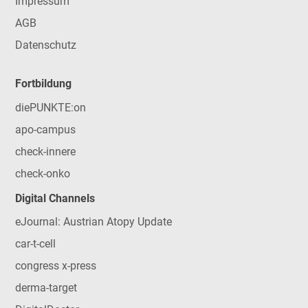
Impressum
AGB
Datenschutz
Fortbildung
diePUNKTE:on
apo-campus
check-innere
check-onko
Digital Channels
eJournal: Austrian Atopy Update
car-t-cell
congress x-press
derma-target