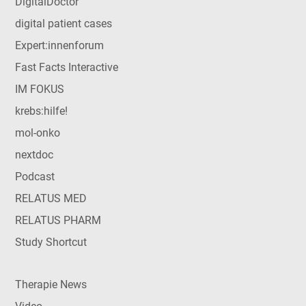
DigitalDoctor
digital patient cases
Expert:innenforum
Fast Facts Interactive
IM FOKUS
krebs:hilfe!
mol-onko
nextdoc
Podcast
RELATUS MED
RELATUS PHARM
Study Shortcut
Therapie News