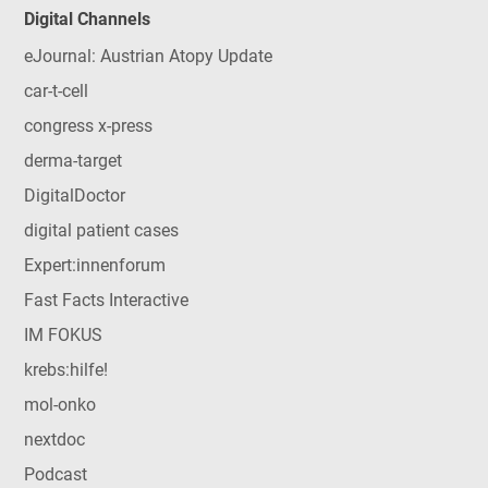
Digital Channels
eJournal: Austrian Atopy Update
car-t-cell
congress x-press
derma-target
DigitalDoctor
digital patient cases
Expert:innenforum
Fast Facts Interactive
IM FOKUS
krebs:hilfe!
mol-onko
nextdoc
Podcast