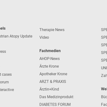
nels
Therapie News
SP
strian Atopy Update
Video
SP
SP
Fachmedien
ress
SPE
AHOP-News
SP
Ärzte Krone
UN
Apotheker Krone
nt cases
Zah
ARZT & PRAXIS
forum
Wei
Ärztin+Kind
teractive
Das Medizinprodukt
Büc
DIABETES FORUM
Fac