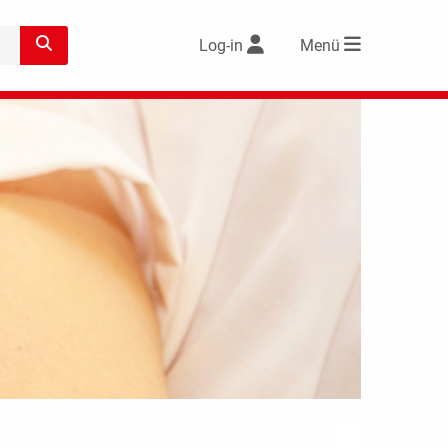
Log-in
Menü