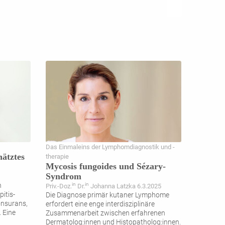
Das Einmaleins der Lymphomdiagnostik und -
hätztes
therapie
Mycosis fungoides und Sézary-
Syndrom
n
in
in
Priv.-Doz.
Dr.
Johanna Latzka 6.3.2025
pitis-
Die Diagnose primär kutaner Lymphome
onsurans,
erfordert eine enge interdisziplinäre
 Eine
Zusammenarbeit zwischen erfahrenen
Dermatolog:innen und Histopatholog:innen.