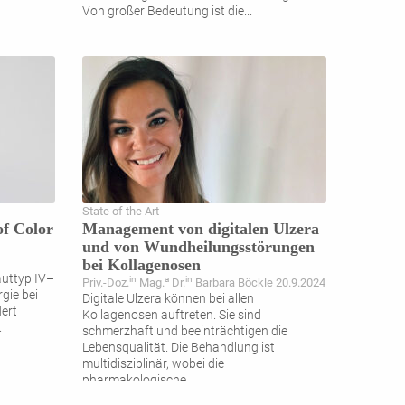
Von großer Bedeutung ist die
...
State of the Art
of Color
Management von digitalen Ulzera
und von Wundheilungsstörungen
bei Kollagenosen
uttyp IV–
in
a
in
Priv.-Doz.
Mag.
Dr.
Barbara Böckle 20.9.2024
gie bei
Digitale Ulzera können bei allen
ert
Kollagenosen auftreten. Sie sind
.
schmerzhaft und beeinträchtigen die
Lebensqualität. Die Behandlung ist
multidisziplinär, wobei die
pharmakologische
...