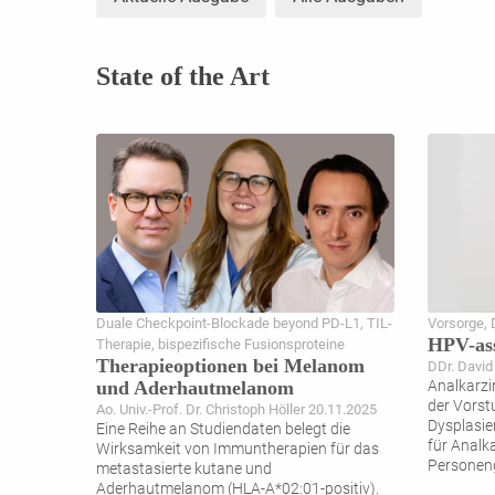
State of the Art
Duale Checkpoint-Blockade beyond PD-L1, TIL-
Vorsorge, 
HPV-ass
Therapie, bispezifische Fusionsproteine
Therapieoptionen bei Melanom
DDr. David
und Aderhautmelanom
Analkarzi
der Vorst
Ao. Univ.-Prof. Dr. Christoph Höller 20.11.2025
Dysplasie
Eine Reihe an Studiendaten belegt die
für Analk
Wirksamkeit von Immuntherapien für das
Personeng
metastasierte kutane und
Aderhautmelanom (HLA-A*02:01-positiv).