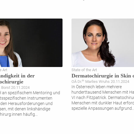
e Art
State of the Art
ndigkeit in der
Dermatochirurgie in Skin 
chirurgie
in
OÄ Dr.
Marlies Wruhs 20.11.2024
In Österreich leben mehrere
 Borst 20.11.2024
hunderttausend Menschen mit Ha
 an spezifischem Mentoring und
VI nach Fitzpatrick. Dermatochirur
tsspezifischen Instrumenten
Menschen mit dunkler Haut erford
 den Herausforderungen und
spezielle Anpassungen aufgrund
..
sen, mit denen linkshändige
irurg:innen häufig
...