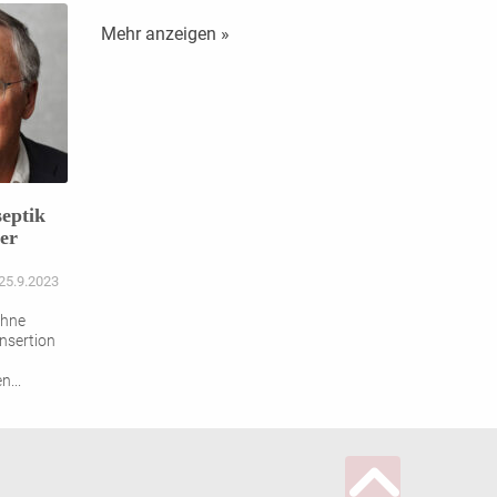
Mehr anzeigen »
septik
er
 25.9.2023
ohne
Insertion
en
...