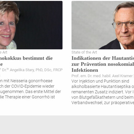
e Art
State of the Art
nokokkus bestimmt die
Indikationen der Hautanti
ie
zur Prävention nosokomial
Infektionen
n
in
Dr.
Angelika Stary, PhD, DSc, FRCP
3
Prof. em. Dr. med. habil. Axel Kramer
en mit Neisseria gonorrhoeae
Vor Injektion und Punktion sind
h der COVID-Epidemie wieder
alkoholbasierte Hautantiseptika 
zugenommen. Das erste Mittel der
remanenten Zusatz indiziert. Vor 
die Therapie einer Gonorrhö ist
von Blutgefäßkathetern und beim
Verbandwechsel, zur präoperativ