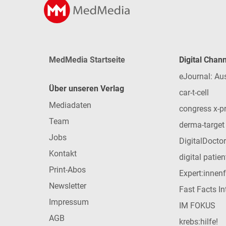
MedMedia Startseite
Digital Chan
eJournal: Au
Über unseren Verlag
car-t-cell
Mediadaten
congress x-p
Team
derma-target
Jobs
DigitalDoctor
Kontakt
digital patie
Print-Abos
Expert:innen
Newsletter
Fast Facts In
Impressum
IM FOKUS
AGB
krebs:hilfe!