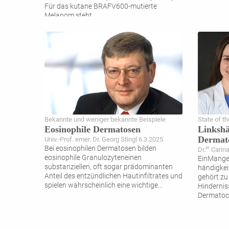
Für das kutane BRAFV600-mutierte
Melanom steht
...
Bekannte und weniger bekannte Beispiele
State of th
Eosinophile Dermatosen
Linkshä
Dermato
Univ.-Prof. emer. Dr. Georg Stingl 6.3.2025
Bei eosinophilen Dermatosen bilden
in
Dr.
Carina
eosinophile Granulozyteneinen
EinMangel
substanziellen, oft sogar prädominanten
händigkei
Anteil des entzündlichen Hautinfiltrates und
gehört zu
spielen wahrscheinlich eine wichtige
...
Hindernis
Dermatoch