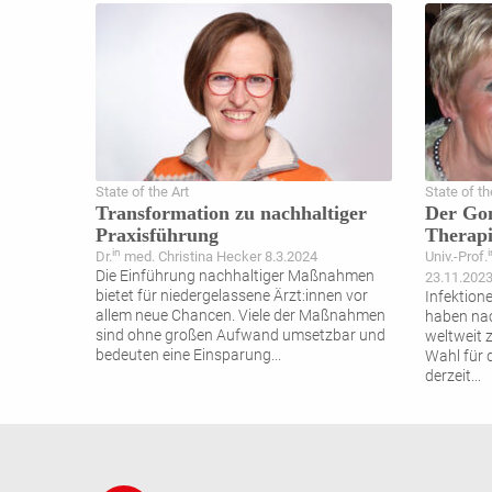
State of the Art
State of th
Transformation zu nachhaltiger
Der Go
Praxisführung
Therap
in
i
Dr.
med. Christina Hecker 8.3.2024
Univ.-Prof.
Die Einführung nachhaltiger Maßnahmen
23.11.202
bietet für niedergelassene Ärzt:innen vor
Infektion
allem neue Chancen. Viele der Maßnahmen
haben nac
sind ohne großen Aufwand umsetzbar und
weltweit 
bedeuten eine Einsparung
...
Wahl für 
derzeit
...