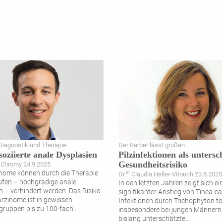
Diagnostik und Therapie
Der Barber lässt grüßen
oziierte anale Dysplasien
Pilzinfektionen als untersc
Gesundheitsrisiko
 Chromy 24.9.2025
nome können durch die Therapie
in
Dr.
Claudia Heller-Vitouch 23.5.2025
ufen – hochgradige anale
In den letzten Jahren zeigt sich ei
n – verhindert werden. Das Risiko
signifikanter Anstieg von Tinea-ca
arzinome ist in gewissen
Infektionen durch Trichophyton t
ruppen bis zu 100-fach
...
insbesondere bei jungen Männern.
bislang unterschätzte
...