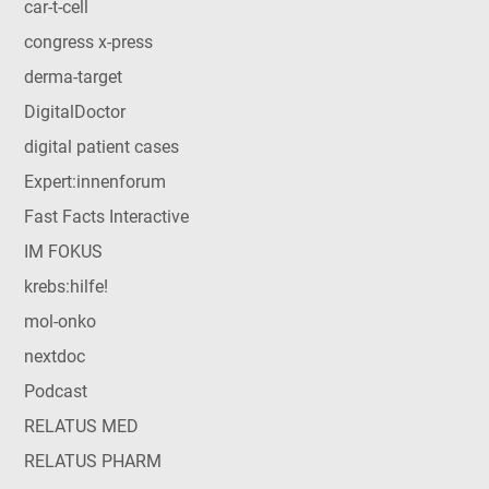
car-t-cell
congress x-press
derma-target
DigitalDoctor
digital patient cases
Expert:innenforum
Fast Facts Interactive
IM FOKUS
krebs:hilfe!
mol-onko
nextdoc
Podcast
RELATUS MED
RELATUS PHARM