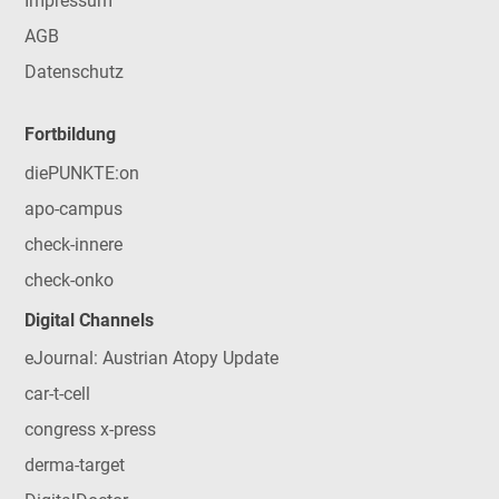
Impressum
AGB
Datenschutz
Fortbildung
diePUNKTE:on
apo-campus
check-innere
check-onko
Digital Channels
eJournal: Austrian Atopy Update
car-t-cell
congress x-press
derma-target