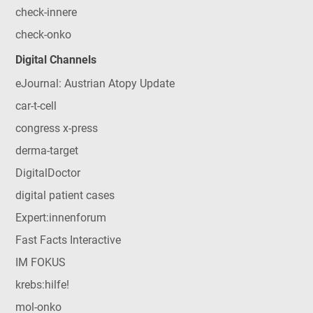
check-innere
check-onko
Digital Channels
eJournal: Austrian Atopy Update
car-t-cell
congress x-press
derma-target
DigitalDoctor
digital patient cases
Expert:innenforum
Fast Facts Interactive
IM FOKUS
krebs:hilfe!
mol-onko