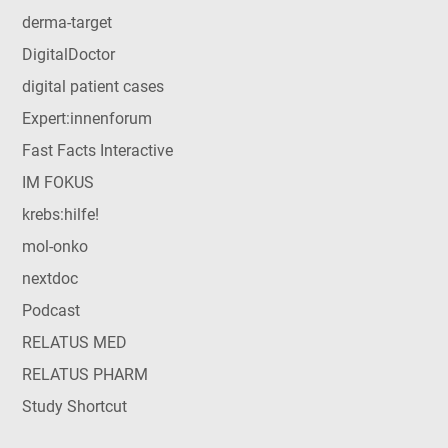
derma-target
DigitalDoctor
digital patient cases
Expert:innenforum
Fast Facts Interactive
IM FOKUS
krebs:hilfe!
mol-onko
nextdoc
Podcast
RELATUS MED
RELATUS PHARM
Study Shortcut