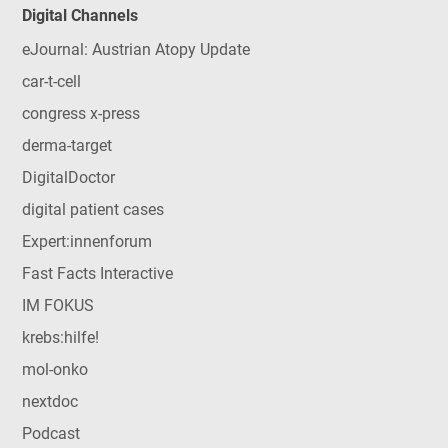
Digital Channels
eJournal: Austrian Atopy Update
car-t-cell
congress x-press
derma-target
DigitalDoctor
digital patient cases
Expert:innenforum
Fast Facts Interactive
IM FOKUS
krebs:hilfe!
mol-onko
nextdoc
Podcast