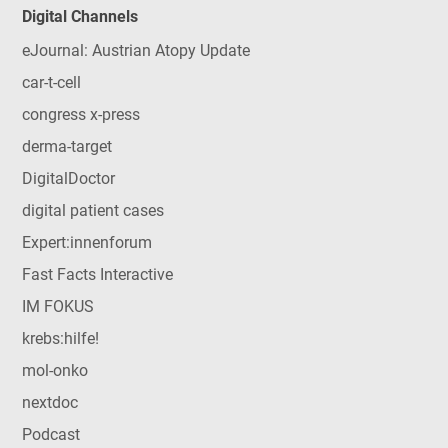
Digital Channels
eJournal: Austrian Atopy Update
car-t-cell
congress x-press
derma-target
DigitalDoctor
digital patient cases
Expert:innenforum
Fast Facts Interactive
IM FOKUS
krebs:hilfe!
mol-onko
nextdoc
Podcast