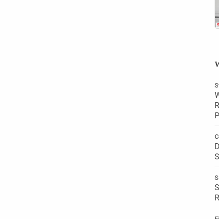
W
S
W
R
P
C
D
S
S
S
R
E