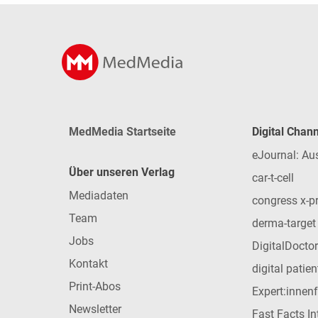
MedMedia Startseite
Digital Chan
eJournal: Au
Über unseren Verlag
car-t-cell
Mediadaten
congress x-p
Team
derma-target
Jobs
DigitalDoctor
Kontakt
digital patie
Print-Abos
Expert:innen
Newsletter
Fast Facts In