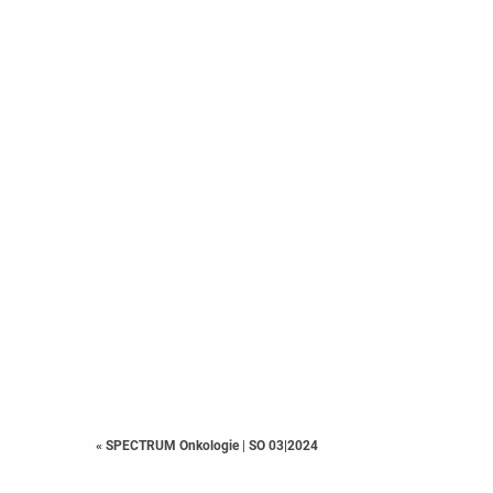
« SPECTRUM Onkologie
|
SO 03|2024