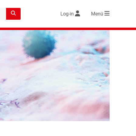
Log-in
Menü