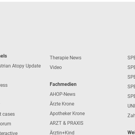
nels
Therapie News
SP
strian Atopy Update
Video
SP
SP
Fachmedien
ress
SPE
AHOP-News
SP
Ärzte Krone
UN
Apotheker Krone
nt cases
Zah
ARZT & PRAXIS
forum
Wei
Ärztin+Kind
teractive