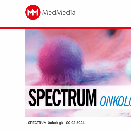
« SPECTRUM Onkologie
|
SO 03|2024