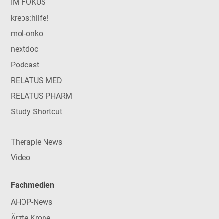
IM FOKUS
krebs:hilfe!
mol-onko
nextdoc
Podcast
RELATUS MED
RELATUS PHARM
Study Shortcut
Therapie News
Video
Fachmedien
AHOP-News
Ärzte Krone