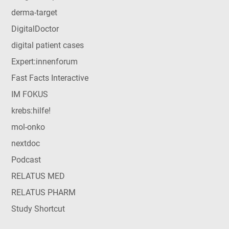
derma-target
DigitalDoctor
digital patient cases
Expert:innenforum
Fast Facts Interactive
IM FOKUS
krebs:hilfe!
mol-onko
nextdoc
Podcast
RELATUS MED
RELATUS PHARM
Study Shortcut