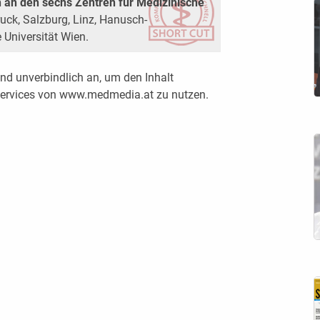
h an den sechs Zentren für Medizinische
uck, Salzburg, Linz, Hanusch-
Universität Wien.
nd unverbindlich an, um den Inhalt
 Services von www.medmedia.at zu nutzen.