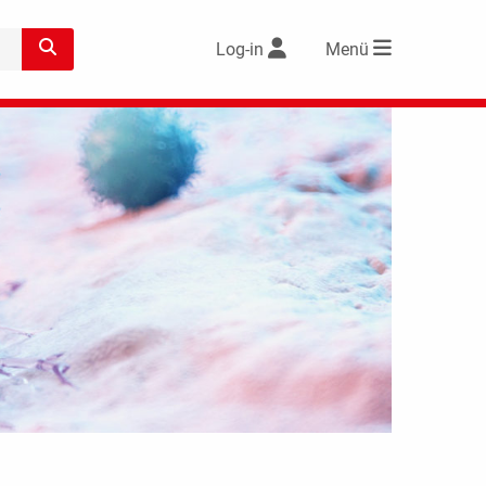
Log-in
Menü