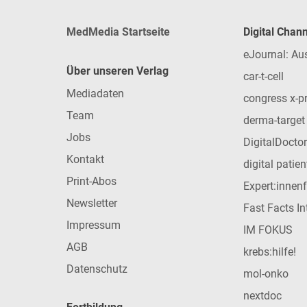
MedMedia Startseite
Digital Chan
eJournal: Au
Über unseren Verlag
car-t-cell
Mediadaten
congress x-p
Team
derma-target
Jobs
DigitalDoctor
Kontakt
digital patie
Print-Abos
Expert:innen
Newsletter
Fast Facts In
Impressum
IM FOKUS
AGB
krebs:hilfe!
Datenschutz
mol-onko
nextdoc