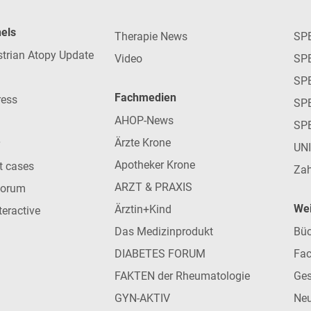
nels
Therapie News
SP
strian Atopy Update
Video
SP
SP
Fachmedien
ress
SPE
AHOP-News
SP
Ärzte Krone
UN
Apotheker Krone
nt cases
Zah
ARZT & PRAXIS
forum
Wei
Ärztin+Kind
teractive
Das Medizinprodukt
Büc
DIABETES FORUM
Fac
FAKTEN der Rheumatologie
Ges
GYN-AKTIV
Neu