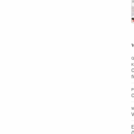
W
Q
K
C
f
P
C
W
V
E
Ö