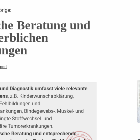
rige:
he Beratung und
erblichen
ungen
eport
nd Diagnostik umfasst viele relevante
bens
, z.B. Kinderwunschabklärung,
 Fehlbildungen und
rankungen, Bindegewebs-, Muskel- und
ingte Stoffwechsel- und
iäre Tumorerkrankungen.
ische Beratung und entsprechende