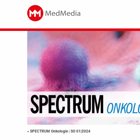
« SPECTRUM Onkologie
|
SO 01|2024