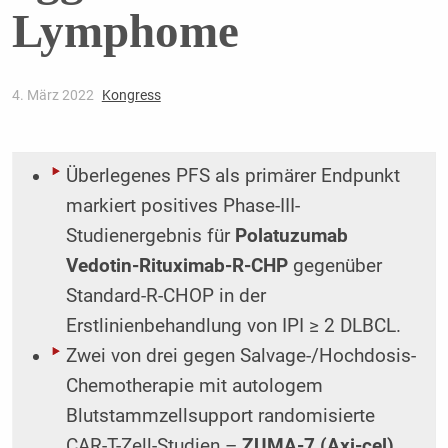
Lymphome
4. März 2022
Kongress
Überlegenes PFS als primärer Endpunkt
markiert positives Phase-III-
Studienergebnis für
Polatuzumab
Vedotin-Rituximab-R-CHP
gegenüber
Standard-R-CHOP in der
Erstlinienbehandlung von IPI ≥ 2 DLBCL.
Zwei von drei gegen Salvage-/Hochdosis-
Chemotherapie mit autologem
Blutstammzellsupport randomisierte
CAR-T-Zell-Studien –
ZUMA-7 (Axi-cel)