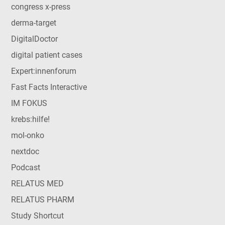
congress x-press
derma-target
DigitalDoctor
digital patient cases
Expert:innenforum
Fast Facts Interactive
IM FOKUS
krebs:hilfe!
mol-onko
nextdoc
Podcast
RELATUS MED
RELATUS PHARM
Study Shortcut