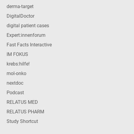
derma-target
DigitalDoctor
digital patient cases
Expert:innenforum
Fast Facts Interactive
IM FOKUS
krebs:hilfe!
mol-onko
nextdoc
Podcast
RELATUS MED
RELATUS PHARM
Study Shortcut