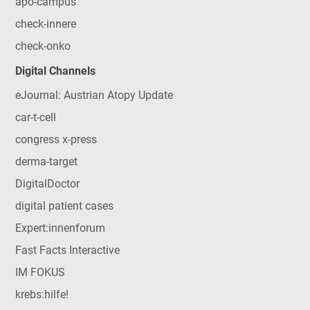
apo-campus
check-innere
check-onko
Digital Channels
eJournal: Austrian Atopy Update
car-t-cell
congress x-press
derma-target
DigitalDoctor
digital patient cases
Expert:innenforum
Fast Facts Interactive
IM FOKUS
krebs:hilfe!