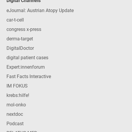
Digital Channels
eJournal: Austrian Atopy Update
car-t-cell
congress x-press
derma-target
DigitalDoctor
digital patient cases
Expert:innenforum
Fast Facts Interactive
IM FOKUS
krebs:hilfe!
mol-onko
nextdoc
Podcast