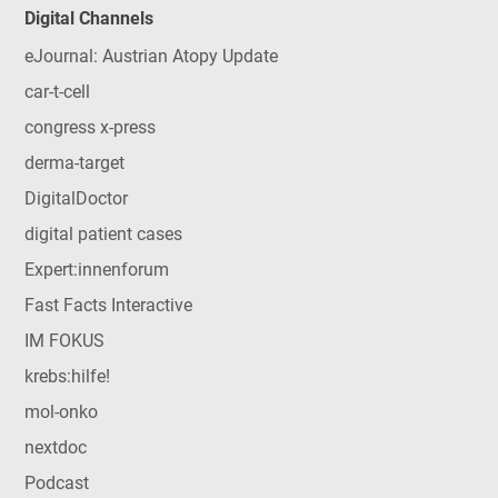
Digital Channels
eJournal: Austrian Atopy Update
car-t-cell
congress x-press
derma-target
DigitalDoctor
digital patient cases
Expert:innenforum
Fast Facts Interactive
IM FOKUS
krebs:hilfe!
mol-onko
nextdoc
Podcast