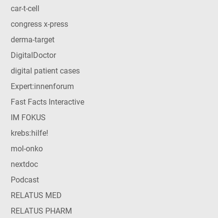
car-t-cell
congress x-press
derma-target
DigitalDoctor
digital patient cases
Expert:innenforum
Fast Facts Interactive
IM FOKUS
krebs:hilfe!
mol-onko
nextdoc
Podcast
RELATUS MED
RELATUS PHARM