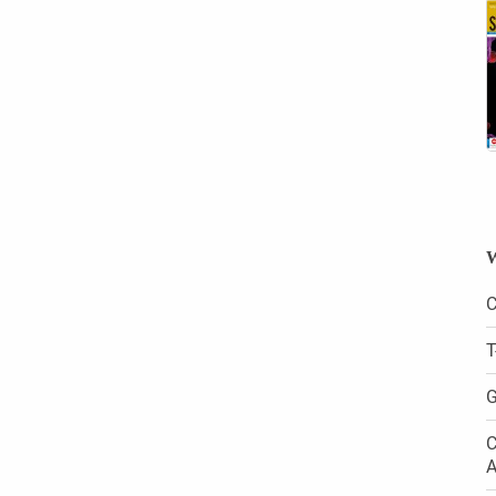
W
C
T
G
C
A