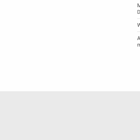
M
D
W
A
m