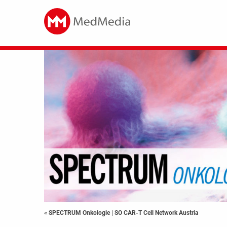
« SPECTRUM Onkologie
|
SO CAR-T Cell Network Austria