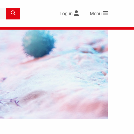
Log-in
Menü