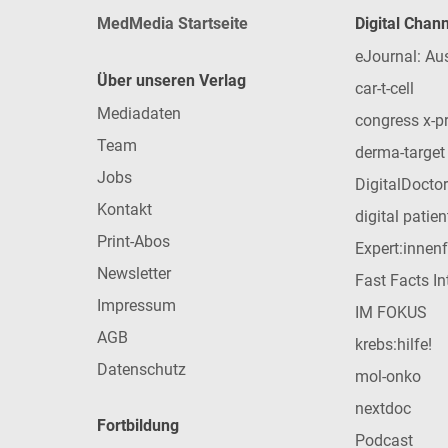
MedMedia Startseite
Digital Chan
eJournal: Au
Über unseren Verlag
car-t-cell
Mediadaten
congress x-p
Team
derma-target
Jobs
DigitalDoctor
Kontakt
digital patie
Print-Abos
Expert:innen
Newsletter
Fast Facts In
Impressum
IM FOKUS
AGB
krebs:hilfe!
Datenschutz
mol-onko
nextdoc
Fortbildung
Podcast