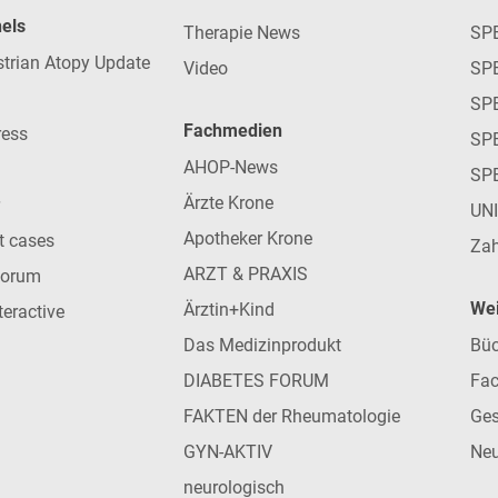
nels
Therapie News
SP
strian Atopy Update
Video
SP
SP
Fachmedien
ress
SPE
AHOP-News
SP
Ärzte Krone
UN
Apotheker Krone
nt cases
Zah
ARZT & PRAXIS
forum
Wei
Ärztin+Kind
teractive
Das Medizinprodukt
Büc
DIABETES FORUM
Fac
FAKTEN der Rheumatologie
Ges
GYN-AKTIV
Neu
neurologisch