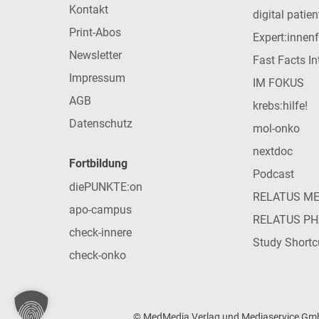
Kontakt
digital patie
Print-Abos
Expert:innen
Newsletter
Fast Facts In
Impressum
IM FOKUS
AGB
krebs:hilfe!
Datenschutz
mol-onko
nextdoc
Fortbildung
Podcast
diePUNKTE:on
RELATUS M
apo-campus
RELATUS P
check-innere
Study Shortc
check-onko
© MedMedia Verlag und Mediaservice GmbH 