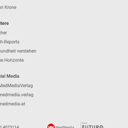
n Krone
tere
her
h-Reports
undheit verstehen
e Horizonte
ial Media
MedMediaVerlag
medmedia.verlag
medmedia-at
 1 4073114