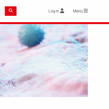
Log-in
Menü