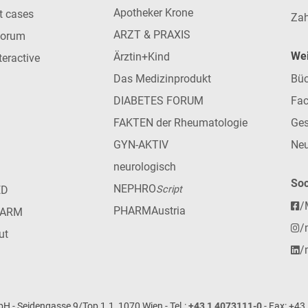
Apotheker Krone
nt cases
Zah
ARZT & PRAXIS
forum
Wei
Ärztin+Kind
teractive
Das Medizinprodukt
Büc
DIABETES FORUM
Fac
FAKTEN der Rheumatologie
Ges
GYN-AKTIV
Neu
neurologisch
Soc
NEPHRO
ED
Script
/
PHARMAustria
HARM
/
ut
/
- Seidengasse 9/Top 1.1, 1070 Wien - Tel.:
+43 1 4073111-0
- Fax: +43