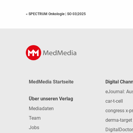
« SPECTRUM Onkologie
|
SO 03|2025
MedMedia Startseite
Digital Chan
eJournal: Au
Über unseren Verlag
car-t-cell
Mediadaten
congress x-p
Team
derma-target
Jobs
DigitalDoctor