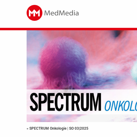
« SPECTRUM Onkologie
|
SO 03|2025