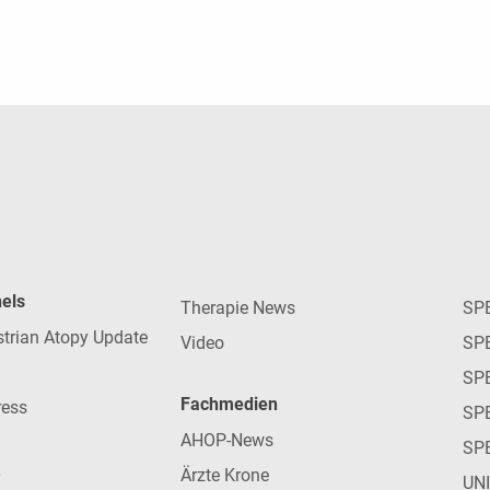
nels
Therapie News
SP
strian Atopy Update
Video
SP
SP
Fachmedien
ress
SPE
AHOP-News
SP
Ärzte Krone
UN