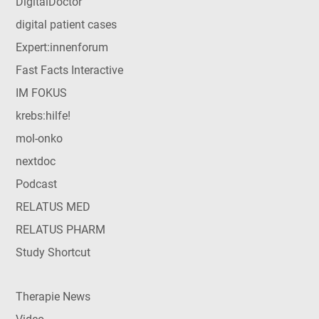
DigitalDoctor
digital patient cases
Expert:innenforum
Fast Facts Interactive
IM FOKUS
krebs:hilfe!
mol-onko
nextdoc
Podcast
RELATUS MED
RELATUS PHARM
Study Shortcut
Therapie News