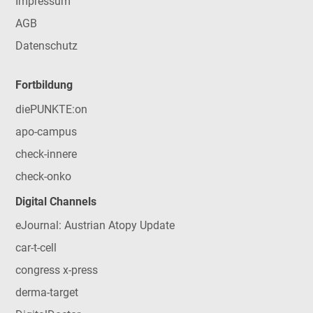
Impressum
AGB
Datenschutz
Fortbildung
diePUNKTE:on
apo-campus
check-innere
check-onko
Digital Channels
eJournal: Austrian Atopy Update
car-t-cell
congress x-press
derma-target