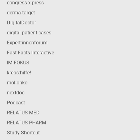
congress x-press
derma-target
DigitalDoctor
digital patient cases
Expert:innenforum
Fast Facts Interactive
IM FOKUS
krebs:hilfe!
mol-onko
nextdoc
Podcast
RELATUS MED
RELATUS PHARM
Study Shortcut